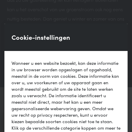
kan u het overschot van uw groenstroom ook nog eens
nuttig besteden. Dan geniet u winter en zomer van ons
vakmanschap, èn merkt u het verschil in uw
Cookie-instellingen
energierekening!
Lees meer
Wanneer u een website bezoekt, kan deze informatie
in uw browser worden opgeslagen of opgehaald,
meestal in de vorm van cookies. Deze informatie kan
over u, uw voorkeuren of uw apparaat gaan en
wordt meestal gebruikt om de site te laten werken
zoals u verwacht. De informatie identificeert u
meestal niet direct, maar het kan u een meer
gepersonaliseerde webervaring geven. Omdat we
uw recht op privacy respecteren, kunt u ervoor
kiezen bepaalde soorten cookies niet toe te staan.
Klik op de verschillende categorie koppen om meer te